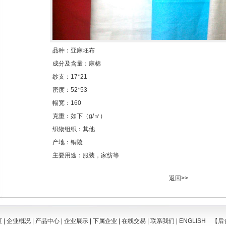
品种：亚麻坯布
成分及含量：麻棉
纱支：17*21
密度：52*53
幅宽：160
克重：如下（g/㎡）
织物组织：其他
产地：铜陵
主要用途：服装，家纺等
返回>>
页
|
企业概况
|
产品中心
|
企业展示
|
下属企业
|
在线交易
|
联系我们
|
ENGLISH
【后