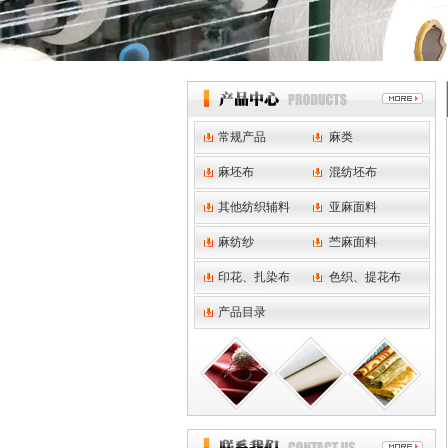
常规产品
麻类
麻坯布
混纺坯布
其他纺织辅料
亚麻面料
麻纺纱
苎麻面料
印花、扎染布
色织、提花布
产品目录