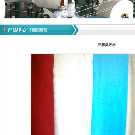
亚麻类坯布