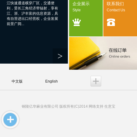
江快速通道横穿厂区，交通便
企业展示
联系我们
利，受长三角经济带辐射，享有
Style
Contact Us
江、浙、沪丰富的信息资源，具
有自营进出口经营权，企业发展
前景广阔...
>
中文版
English
铜陵亿华麻业有限公司
版权所有(C)2014 网络支持
生意宝