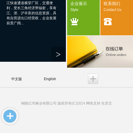
江快速通道横穿厂区，交通便
企业展示
联系我们
利，受长三角经济带辐射，享有
Style
Contact Us
江、浙、沪丰富的信息资源，具
有自营进出口经营权，企业发展
前景广阔...
>
中文版
English
铜陵亿华麻业有限公司
版权所有(C)2014 网络支持
生意宝